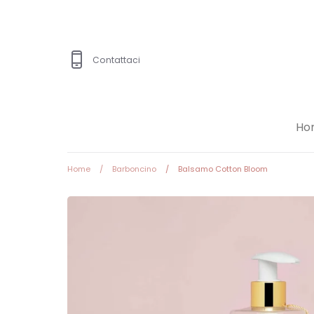
Salta
al
contenuto
Contattaci
Ho
Home
/
Barboncino
/
Balsamo Cotton Bloom