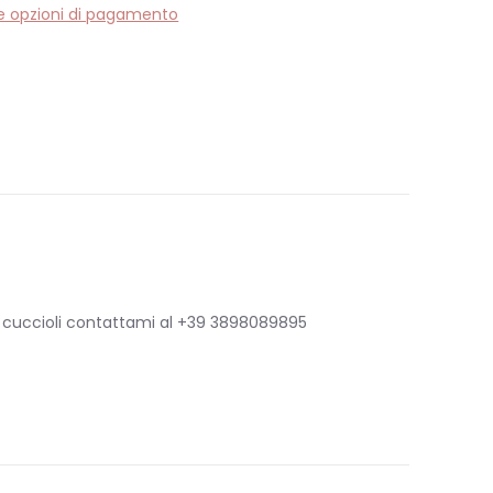
re opzioni di pagamento
vidi
rest
i cuccioli contattami al +39 3898089895