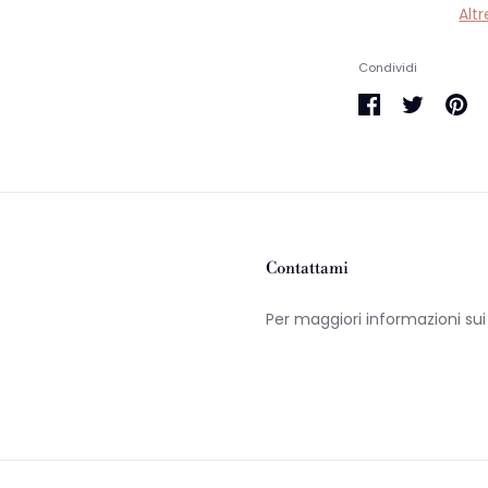
Alt
Condividi
Condividi
Condividi
Condi
su
su
su
Facebook
Twitter
Pinte
Contattami
Per maggiori informazioni su